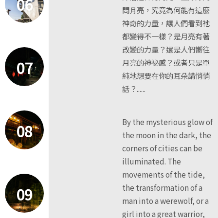
06
問⽉亮，究竟為何能有這麼
神奇的力量，讓人們看到祂
都變得不一樣？是月亮有著
改變的力量？還是人們嚮往
07
月亮的神祕感？或者只是單
純地想要在你的耳朵講悄悄
話？......
By the mysterious glow of
08
the moon in the dark, the
corners of cities can be
illuminated. The
movements of the tide,
the transformation of a
09
man into a werewolf, or a
girl into a great warrior,