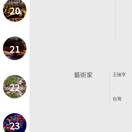
20
21
藝術家
王瑞亨
22
.
台灣
23