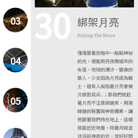
30
03
綁架⽉亮
Kidnap the Moon
僅僅靠著⿊暗中⼀點點神祕
04
的光，便能照亮夜晚城市的
⾓落，地球的潮汐，變身的
狼人，少女因為⽉亮成為戰
⼠，還有人說指著⽉亮會被
⽉娘割耳朵...；那我們就趁
05
著⽉亮不注意綁過來，用捲
線器的裝置與神奇繩索，讓
祂跟著我們待在地上，這樣
就能近近地看，陪著月娘並
沐浴這神奇的光，並好好問