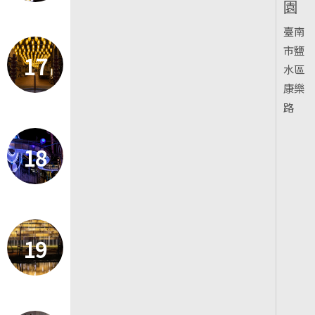
園
臺南
市鹽
17
水區
康樂
路
18
19