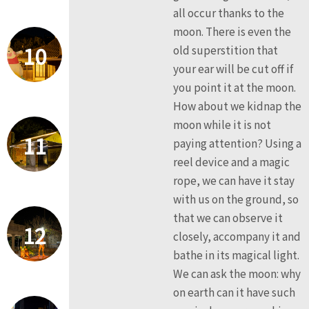
all occur thanks to the
moon. There is even the
10
old superstition that
your ear will be cut off if
you point it at the moon.
How about we kidnap the
moon while it is not
11
paying attention? Using a
reel device and a magic
rope, we can have it stay
with us on the ground, so
that we can observe it
12
closely, accompany it and
bathe in its magical light.
We can ask the moon: why
on earth can it have such