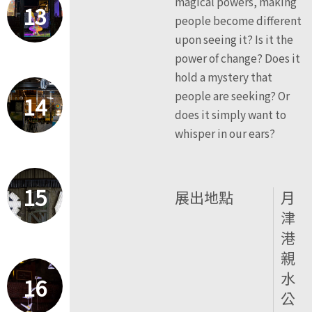
magical powers, making
13
people become different
upon seeing it? Is it the
power of change? Does it
hold a mystery that
people are seeking? Or
14
does it simply want to
whisper in our ears?
15
展出地點
月
津
港
親
水
16
公