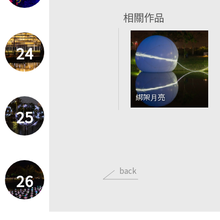
相關作品
24
綁架⽉亮
25
back
26