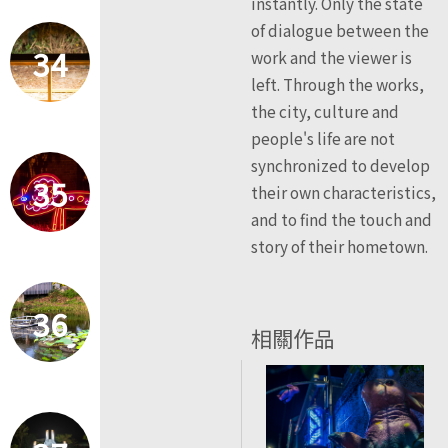
instantly. Only the state
of dialogue between the
34
work and the viewer is
left. Through the works,
the city, culture and
people's life are not
synchronized to develop
35
their own characteristics,
and to find the touch and
story of their hometown.
36
相關作品