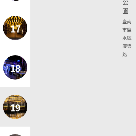
公
園
臺南
17
市鹽
水區
康樂
路
18
19