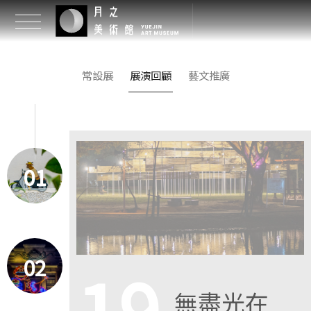
常設展
展演回顧
藝文推廣
01
02
19
無盡光在