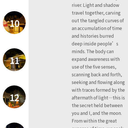
river. Light and shadow
travel together, carving
10
out the tangled curves of
an accumulation of time
and histories burred
deep inside people’s
minds. The body can
11
expand awareness with
use of the five senses,
scanning back and forth,
seeking and flowing along
with traces formed by the
12
aftermath of light—this is
the secret held between
you and I, and the moon.
From within the great