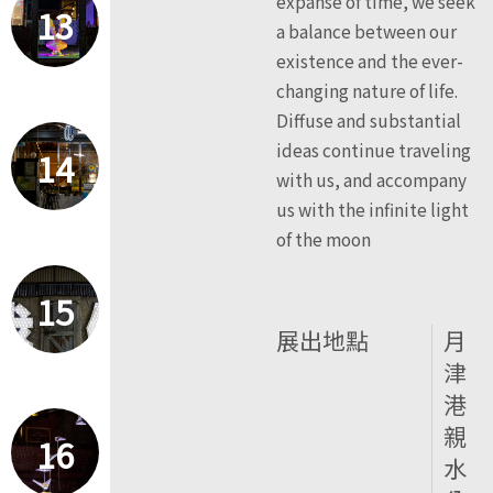
expanse of time, we seek
13
a balance between our
existence and the ever-
changing nature of life.
Diffuse and substantial
ideas continue traveling
14
with us, and accompany
us with the infinite light
of the moon
15
展出地點
月
津
港
親
16
水