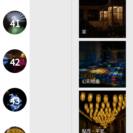
41
家
42
幻彩結晶
43
點亮‧平安