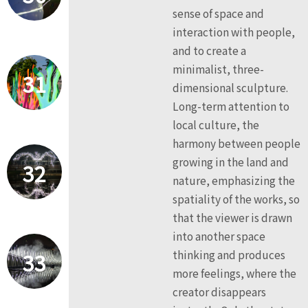
sense of space and
interaction with people,
and to create a
minimalist, three-
31
dimensional sculpture.
Long-term attention to
local culture, the
harmony between people
growing in the land and
32
nature, emphasizing the
spatiality of the works, so
that the viewer is drawn
into another space
33
thinking and produces
more feelings, where the
creator disappears