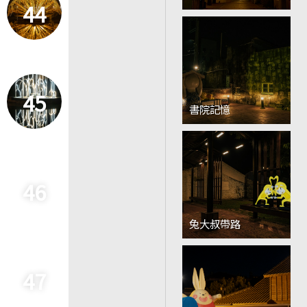
44
45
書院記憶
46
兔大叔帶路
47