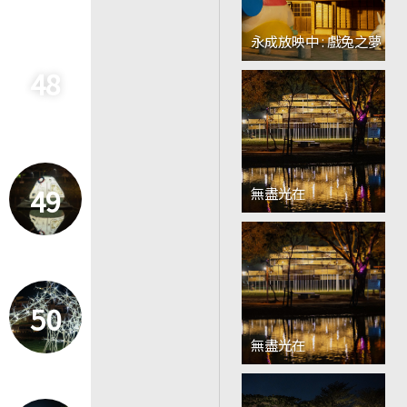
永成放映中 : 戲兔之夢
48
49
無盡光在
50
無盡光在