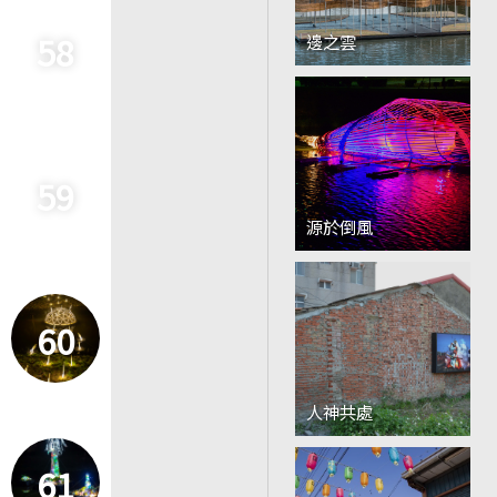
58
邊之雲
59
源於倒風
60
人神共處
61