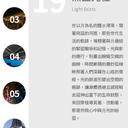
Light Exists
03
在以⽉為名的鹽⽔港灣，隨
著宛延的河道，那些世代⽣
活的軌跡，堆積著與⽉連結
的緊密關係和記憶。光與影
04
的運⾏，刻畫出蜿蜒交織的
曲線，時間累積的曼妙弧線
映照著⼈們深藏在⼼底的曾
經。光的餘波形塑出空間的
痕跡，讓身體透過五感經驗
05
去延伸出當下的生命狀態，
來回穿梭尋覓著、流動著，
那是你我⼼中與⽉光的秘
密。