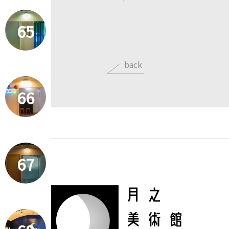
65
back
66
67