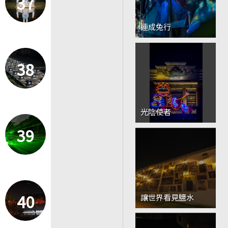
37
連成兔行
38
光陰使者
39
40
讓世界看見鹽水