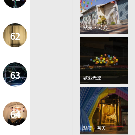
點亮 · 時光
62
63
歡迎光臨
64
點亮．有天