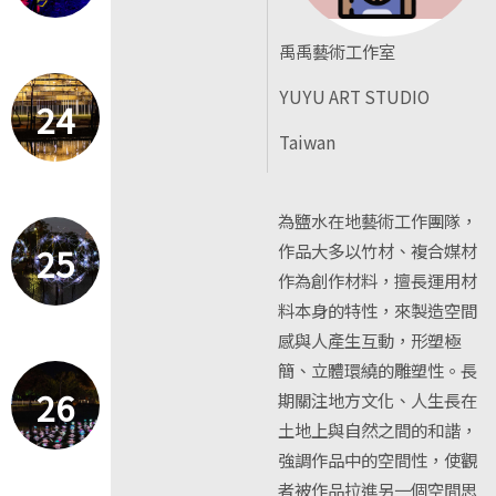
禹禹藝術工作室
YUYU ART STUDIO
24
Taiwan
為鹽水在地藝術工作團隊，
25
作品大多以竹材、複合媒材
作為創作材料，擅長運用材
料本身的特性，來製造空間
感與人產生互動，形塑極
簡、立體環繞的雕塑性。長
26
期關注地方文化、人生長在
土地上與自然之間的和諧，
強調作品中的空間性，使觀
者被作品拉進另一個空間思