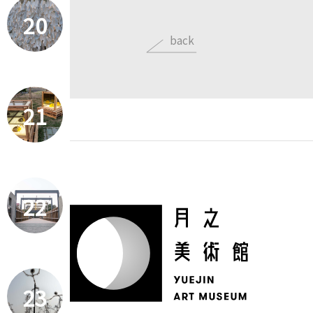
20
back
21
22
23