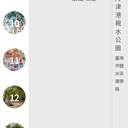
津
港
10
親
水
公
園
11
臺南
市鹽
水區
康樂
路
12