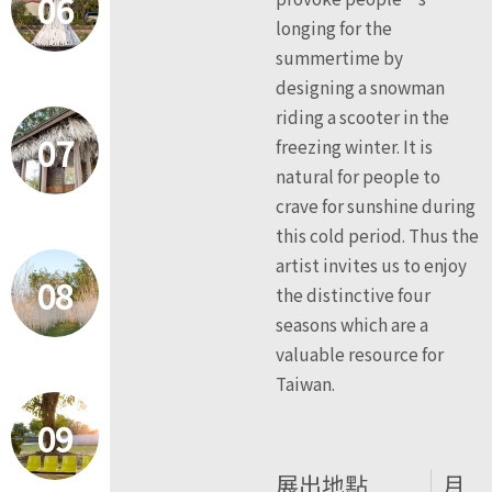
06
longing for the
summertime by
designing a snowman
riding a scooter in the
07
freezing winter. It is
natural for people to
crave for sunshine during
this cold period. Thus the
artist invites us to enjoy
08
the distinctive four
seasons which are a
valuable resource for
Taiwan.
09
展出地點
月