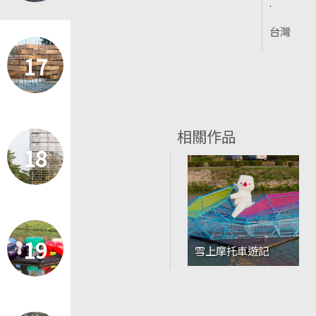
.
台灣
17
相關作品
18
19
雪上摩托車遊記