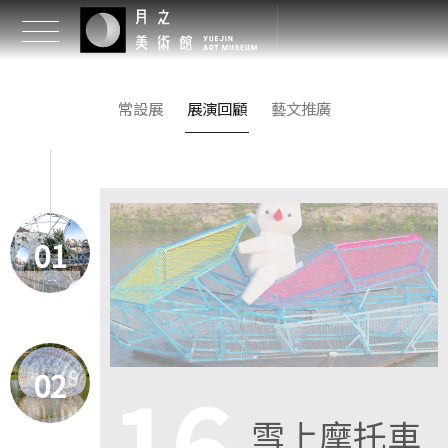
常設展
展演回顧
藝文推廣
01
02
16
雪上摩托車