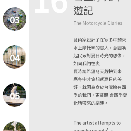
遊記
03
The Motorcycle Diaries
藝術家設計了在寒冬中騎乘
水上摩托車的雪人，意圖喚
04
起民眾對夏日時光的想像，
如同我們在炎
夏時總希望冬天趕快到來，
寒冬中才會想起夏日的美
好，就因為身於台灣擁有四
05
季的我們，更能體 會四季變
化所帶來的樂趣。
The artist attempts to
provoke people’s