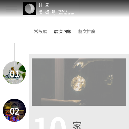
常設展
展演回顧
藝文推廣
01
02
10
家