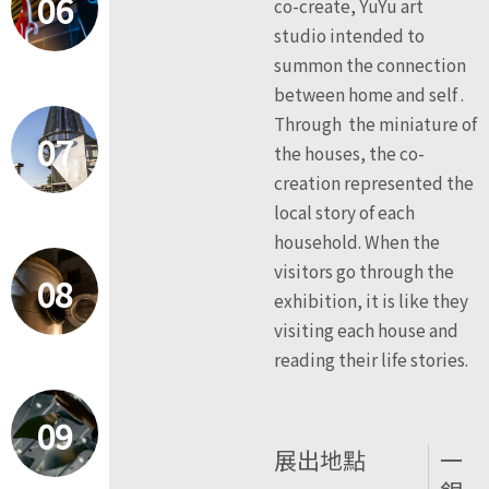
06
co-create, YuYu art
studio intended to
summon the connection
between home and self .
Through the miniature of
07
the houses, the co-
creation represented the
local story of each
household. When the
visitors go through the
08
exhibition, it is like they
visiting each house and
reading their life stories.
09
展出地點
一