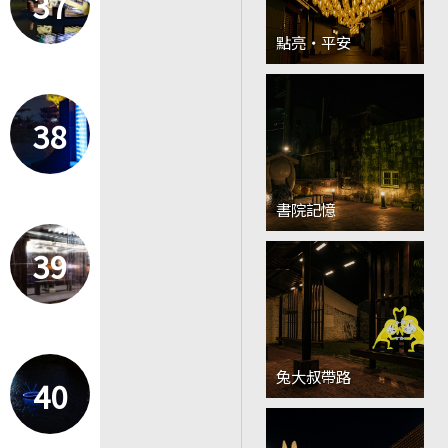
37
點亮‧平安
38
書院記憶
39
兔大叔帶路
40