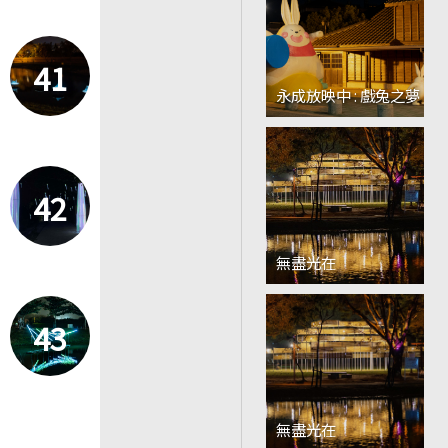
41
永成放映中 : 戲兔之夢
42
無盡光在
43
無盡光在