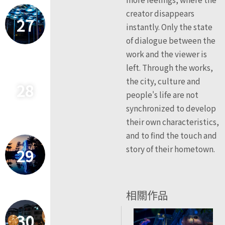
creator disappears
27
instantly. Only the state
of dialogue between the
work and the viewer is
left. Through the works,
the city, culture and
28
people's life are not
synchronized to develop
their own characteristics,
and to find the touch and
story of their hometown.
29
相關作品
30