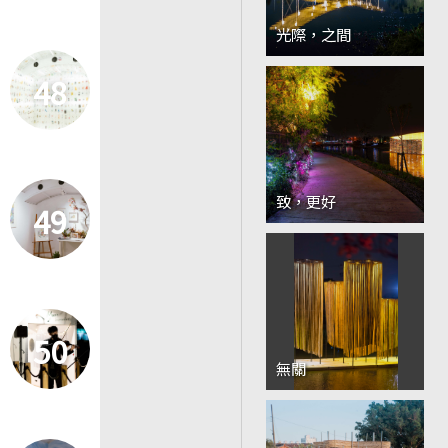
光際，之間
48
致，更好
49
50
無關