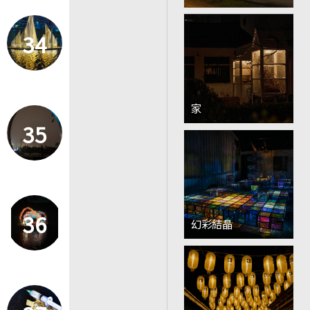
34
家
35
36
幻彩結晶