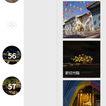
55
點亮 · 時光
56
歡迎光臨
57