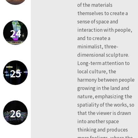
of the materials
themselves to create a
sense of space and
24
interaction with people,
and to create a
minimalist, three-
dimensional sculpture.
Long-term attention to
25
local culture, the
harmony between people
growing in the land and
nature, emphasizing the
spatiality of the works, so
26
that the viewer is drawn
into another space
thinking and produces
more feelings, where the