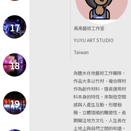
17
禹禹藝術工作室
YUYU ART STUDIO
Taiwan
18
為鹽水在地藝術工作團隊，
作品大多以竹材、複合媒材
作為創作材料，擅長運用材
料本身的特性，來製造空間
19
感與人產生互動，形塑極
簡、立體環繞的雕塑性。長
期關注地方文化、人生長在
土地上與自然之間的和諧，