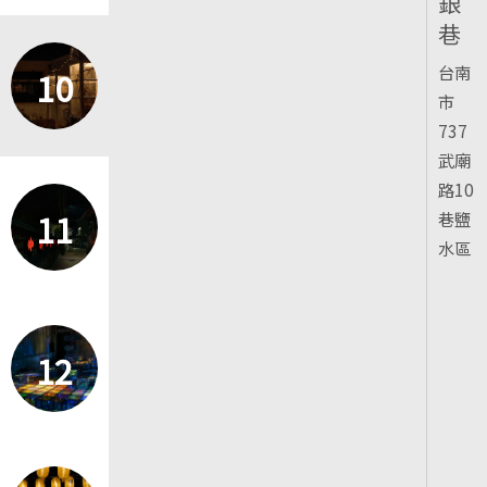
銀
巷
台南
10
市
737
武廟
路10
11
巷鹽
水區
12