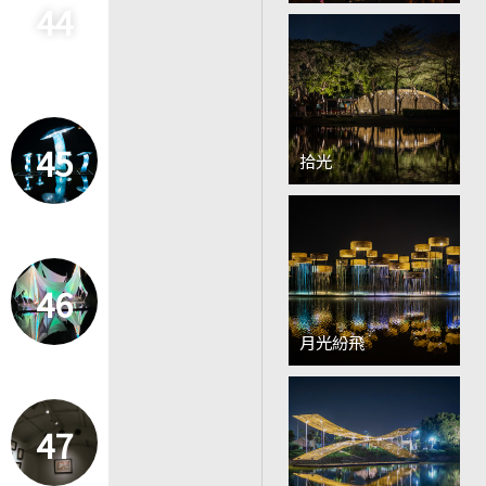
44
45
拾光
46
月光紛飛
47