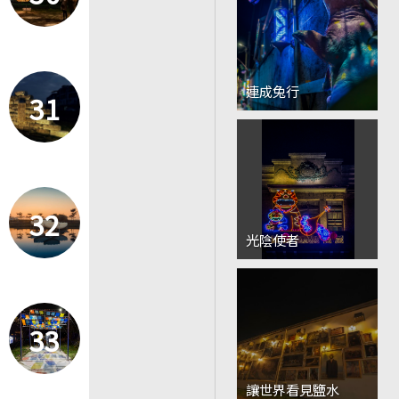
連成兔行
31
32
光陰使者
33
讓世界看見鹽水