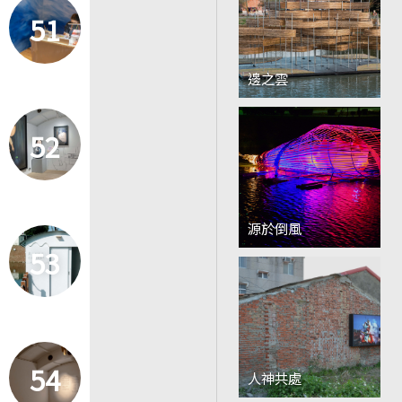
51
邊之雲
52
源於倒風
53
54
人神共處