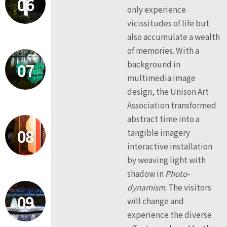
06
only experience
vicissitudes of life but
also accumulate a wealth
of memories. With a
background in
07
multimedia image
design, the Unison Art
Association transformed
abstract time into a
08
tangible imagery
interactive installation
by weaving light with
shadow in
Photo-
dynamism
. The visitors
09
will change and
experience the diverse