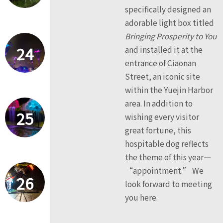
specifically designed an
adorable light box titled
Bringing Prosperity to You
24
and installed it at the
entrance of Ciaonan
Street, an iconic site
within the Yuejin Harbor
area. In addition to
25
wishing every visitor
great fortune, this
hospitable dog reflects
the theme of this year—
“appointment.” We
26
look forward to meeting
you here.