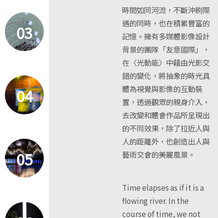
時間如同河流，不斷沖刷際
遇的同時，也在積累豐富的
03
記憶。擁有多媒體影像設計
背景的團隊「友意國際」，
在〈光動能〉中藉由光影交
錯的變化，將抽象的時光具
體為視覺與影像的互動裝
04
置，透過觀眾的親身介入，
去改變和體會作品所呈現出
的不同效果，除了拉近人與
人的距離外，也創造出人與
05
藝術交會的美麗風景。
Time elapses as if it is a
flowing river. In the
course of time, we not