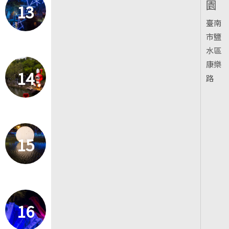
園
13
臺南
市鹽
水區
康樂
14
路
15
16