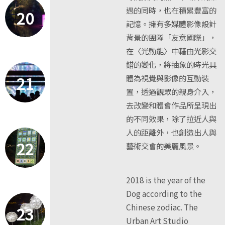
遇的同時，也在積累豐富的
20
記憶。擁有多媒體影像設計
背景的團隊「友意國際」，
在〈光動能〉中藉由光影交
錯的變化，將抽象的時光具
21
體為視覺與影像的互動裝
置，透過觀眾的親身介入，
去改變和體會作品所呈現出
的不同效果，除了拉近人與
人的距離外，也創造出人與
22
藝術交會的美麗風景。
2018 is the year of the
Dog according to the
Chinese zodiac. The
23
Urban Art Studio