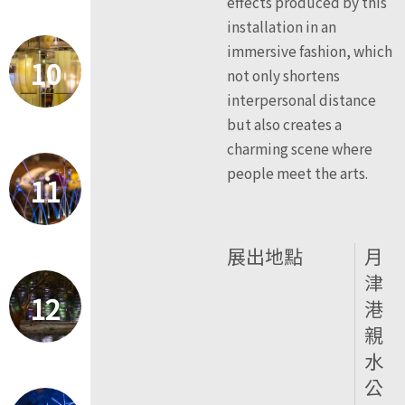
effects produced by this
installation in an
immersive fashion, which
10
not only shortens
interpersonal distance
but also creates a
charming scene where
people meet the arts.
11
展出地點
月
津
12
港
親
水
公