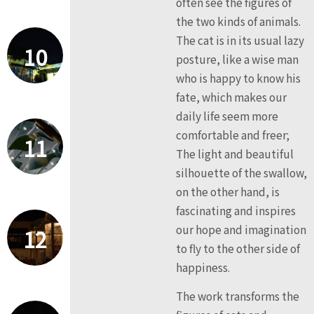
often see the figures of
the two kinds of animals.
The cat is in its usual lazy
10
posture, like a wise man
who is happy to know his
fate, which makes our
daily life seem more
comfortable and freer;
11
The light and beautiful
silhouette of the swallow,
on the other hand, is
fascinating and inspires
our hope and imagination
12
to fly to the other side of
happiness.
The work transforms the