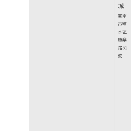
城
臺南
市鹽
水區
康樂
路51
號