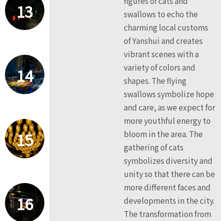
figures of cats and
13
swallows to echo the
charming local customs
of Yanshui and creates
vibrant scenes with a
variety of colors and
14
shapes. The flying
swallows symbolize hope
and care, as we expect for
more youthful energy to
15
bloom in the area. The
gathering of cats
symbolizes diversity and
unity so that there can be
more different faces and
16
developments in the city.
The transformation from