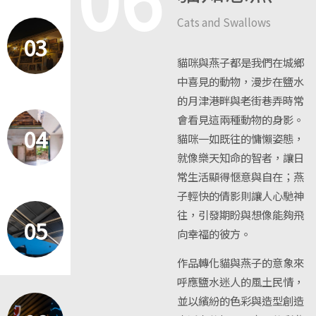
Cats and Swallows
03
貓咪與燕子都是我們在城鄉
中喜見的動物，漫步在鹽水
的月津港畔與老街巷弄時常
會看見這兩種動物的身影。
04
貓咪一如既往的慵懶姿態，
就像樂天知命的智者，讓日
常生活顯得愜意與自在；燕
子輕快的倩影則讓人心馳神
往，引發期盼與想像能夠飛
05
向幸福的彼方。
作品轉化貓與燕子的意象來
呼應鹽水迷人的風土民情，
並以繽紛的色彩與造型創造