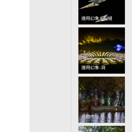
運用幻象－裂縫
運用幻象-洞
光間帶