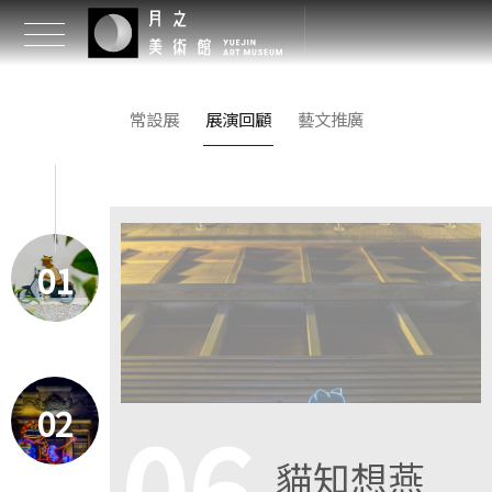
常設展
展演回顧
藝文推廣
01
02
06
貓知想燕