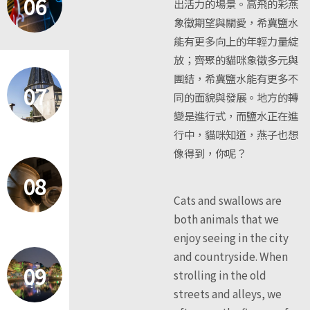
06
出活力的場景。高飛的彩燕
象徵期望與關愛，希冀鹽水
能有更多向上的年輕力量綻
放；齊聚的貓咪象徵多元與
團結，希冀鹽水能有更多不
07
同的面貌與發展。地方的轉
變是進行式，而鹽水正在進
行中，貓咪知道，燕子也想
像得到，你呢？
08
Cats and swallows are
both animals that we
enjoy seeing in the city
and countryside. When
09
strolling in the old
streets and alleys, we