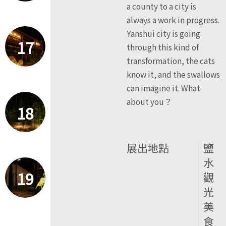
a county to a city is
always a work in progress.
Yanshui city is going
17
through this kind of
transformation, the cats
know it, and the swallows
can imagine it. What
about you？
18
展出地點
鹽
水
19
觀
光
美
食