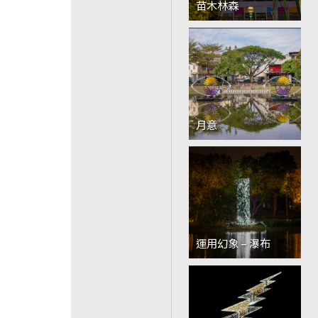
苗木林森
月意
運用幻象 – 瀑布