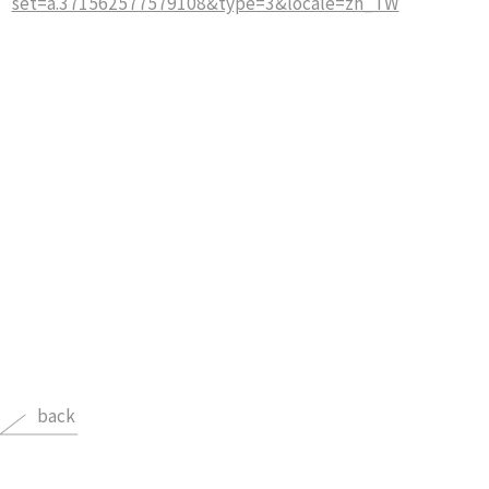
set=a.371562577579108&type=3&locale=zh_TW
back