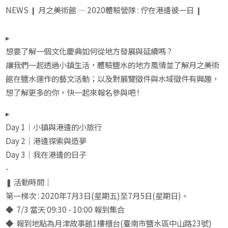
NEWS ❙ 月之美術館 — 2020體驗營隊 : 佇在港邊彼一日 ❙
▸
想要了解一個文化慶典如何從地方發展與延續嗎 ?
讓我們一起透過小鎮生活，體驗鹽水的地方風情並了解月之美術
館在鹽水運作的藝文活動；以及對展覽徵件與水域徵件有興趣，
想了解更多的你，快一起來報名參與吧 !
▸
Day 1｜小鎮與港邊的小旅行
Day 2｜港邊探索與造夢
Day 3｜我在港邊的日子
-
❚ 活動時間｜
第一梯次 : 2020年7月3日(星期五)至7月5日(星期日)。
◆ 7/3 當天 09:30 - 10:00 報到集合
◆ 報到地點為月津故事館1樓櫃台(臺南市鹽水區中山路23號)