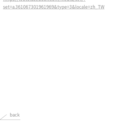
set=a.361067301961969&type=3&locale=zh_TW
back