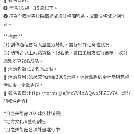
❶ 年滿 18 歲、35 歲以下。
❷ 須為全國大專校院藝術或設計相關科系、或藝文領域之創作
者。
** 備註 **
(1) 創作過程會有大量體力勞動、需仔細評估身體狀況。
(2) 須符合以上兩點資格，報名後，會由主辦方進行審核，收到
通知才算報名成功。
❚ 活動名額 : 12 名為上限。
❚ 活動費用 : 須繳交保證金2000元整，保證金將於全程參與完整
活動後，全數退還。
❚ 報名表單 : https://forms.gle/MoYV4pWQwo5FZDV7A｜請詳
閱報名內容!!
#月之美術館2020材料共創營
#地方文化 #藝術創造
#月之美術館各項計畫進行中